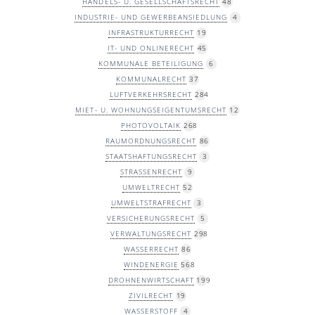
HANDELS- U. GESELLSCHAFTSRECHT
48
INDUSTRIE- UND GEWERBEANSIEDLUNG
4
INFRASTRUKTURRECHT
19
IT- UND ONLINERECHT
45
KOMMUNALE BETEILIGUNG
6
KOMMUNALRECHT
37
LUFTVERKEHRSRECHT
284
MIET- U. WOHNUNGSEIGENTUMSRECHT
12
PHOTOVOLTAIK
268
RAUMORDNUNGSRECHT
86
STAATSHAFTUNGSRECHT
3
STRASSENRECHT
9
UMWELTRECHT
52
UMWELTSTRAFRECHT
3
VERSICHERUNGSRECHT
5
VERWALTUNGSRECHT
298
WASSERRECHT
86
WINDENERGIE
568
DROHNENWIRTSCHAFT
199
ZIVILRECHT
19
WASSERSTOFF
4