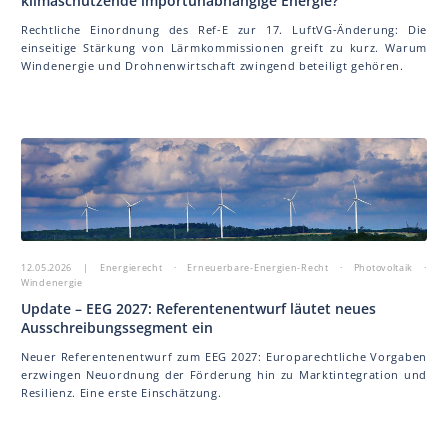
klimaschützende importunabhängige Energie?
Rechtliche Einordnung des Ref-E zur 17. LuftVG-Änderung: Die
einseitige Stärkung von Lärmkommissionen greift zu kurz. Warum
Windenergie und Drohnenwirtschaft zwingend beteiligt gehören.
12.05.2026
| Energierecht · Erneuerbare-Energien-Recht · Photovoltaik ·
Windenergie
Update – EEG 2027: Referentenentwurf läutet neues
Ausschreibungssegment ein
Neuer Referentenentwurf zum EEG 2027: Europarechtliche Vorgaben
erzwingen Neuordnung der Förderung hin zu Marktintegration und
Resilienz. Eine erste Einschätzung.