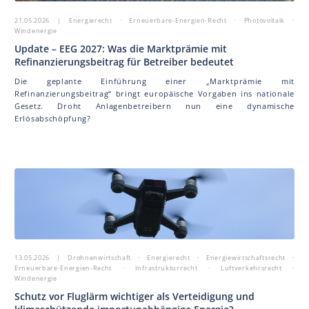
21.05.2026
| Energierecht · Erneuerbare-Energien-Recht · Photovoltaik ·
Windenergie
Update – EEG 2027: Was die Marktprämie mit
Refinanzierungsbeitrag für Betreiber bedeutet
Die geplante Einführung einer „Marktprämie mit
Refinanzierungsbeitrag“ bringt europäische Vorgaben ins nationale
Gesetz. Droht Anlagenbetreibern nun eine dynamische
Erlösabschöpfung?
13.05.2026
| Drohnenwirtschaft · Energierecht · Energiewirtschaftsrecht ·
Erneuerbare-Energien-Recht · Infrastrukturrecht · Luftverkehrsrecht ·
Windenergie
Schutz vor Fluglärm wichtiger als Verteidigung und