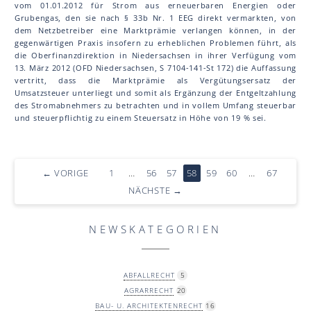
vom 01.01.2012 für Strom aus erneuerbaren Energien oder
Grubengas, den sie nach § 33b Nr. 1 EEG direkt vermarkten, von
dem Netzbetreiber eine Marktprämie verlangen können, in der
gegenwärtigen Praxis insofern zu erheblichen Problemen führt, als
die Oberfinanzdirektion in Niedersachsen in ihrer Verfügung vom
13. März 2012 (OFD Niedersachsen, S 7104-141-St 172) die Auffassung
vertritt, dass die Marktprämie als Vergütungsersatz der
Umsatzsteuer unterliegt und somit als Ergänzung der Entgeltzahlung
des Stromabnehmers zu betrachten und in vollem Umfang steuerbar
und steuerpflichtig zu einem Steuersatz in Höhe von 19 % sei.
←
VORIGE
1
…
56
57
58
59
60
…
67
NÄCHSTE
→
NEWSKATEGORIEN
ABFALLRECHT
5
AGRARRECHT
20
BAU- U. ARCHITEKTENRECHT
16