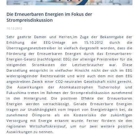
Die Erneuerbaren Energien im Fokus der
Strompreisdiskussion
10.12.2012
Sehr geehrte Damen und Herren,im Zuge der Bekanntgabe der
Erhöhung der EEG-Umlage am 15.10.2012 durch die
Übertragungsnetzbetreiber ist vielfach dargestellt worden, dass die
Förderung der Erneuerbaren Energien durch das Erneuerbaren-
Energien-Gesetz (nachfolgend: EEG) der alleinige Preistreiber für die
steigenden Stromkosten der Letztverbraucher war. Diese
Darstellung entspricht in vielfacher Hinsicht nicht der sich im EEG
widerspiegelnder Rechtsrealität und wird auch dem mit dem EEG
angestrebten Zweck einer CO2-neutralen Gesellschaft nicht gerecht.
Die Auswirkungen der Atomkatastrophen Tschernobyl und
Fukushima treten im Rahmen der Strompreisdiskussion zunehmend
in den Hintergrund. Die positiven Effekte der Erneuerbaren
Energien werden vernachlässigt. Gerade Erneuerbare Energien
tragen zur Unabhängigkeit vom Import von Energieträgern bei, da
zunehmend Ölimporte als ein Kostenrisiko der zukünftigen
Versorgung mit Energie erkannt wurde. Ferner fördern sie den
regionalen Wirtschaftskreislauf, um nur zwei weitere positive
Auswirkungen zu nennen.