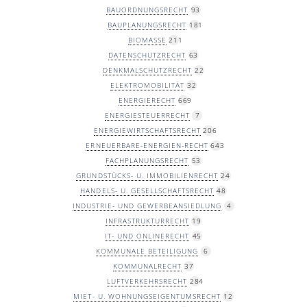
BAUORDNUNGSRECHT
93
BAUPLANUNGSRECHT
181
BIOMASSE
211
DATENSCHUTZRECHT
63
DENKMALSCHUTZRECHT
22
ELEKTROMOBILITÄT
32
ENERGIERECHT
669
ENERGIESTEUERRECHT
7
ENERGIEWIRTSCHAFTSRECHT
206
ERNEUERBARE-ENERGIEN-RECHT
643
FACHPLANUNGSRECHT
53
GRUNDSTÜCKS- U. IMMOBILIENRECHT
24
HANDELS- U. GESELLSCHAFTSRECHT
48
INDUSTRIE- UND GEWERBEANSIEDLUNG
4
INFRASTRUKTURRECHT
19
IT- UND ONLINERECHT
45
KOMMUNALE BETEILIGUNG
6
KOMMUNALRECHT
37
LUFTVERKEHRSRECHT
284
MIET- U. WOHNUNGSEIGENTUMSRECHT
12