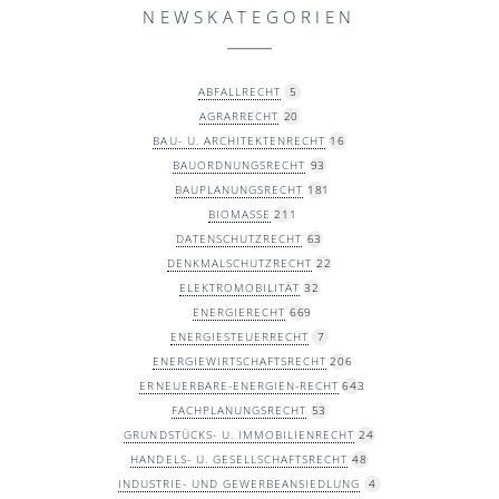
NEWSKATEGORIEN
ABFALLRECHT
5
AGRARRECHT
20
BAU- U. ARCHITEKTENRECHT
16
BAUORDNUNGSRECHT
93
BAUPLANUNGSRECHT
181
BIOMASSE
211
DATENSCHUTZRECHT
63
DENKMALSCHUTZRECHT
22
ELEKTROMOBILITÄT
32
ENERGIERECHT
669
ENERGIESTEUERRECHT
7
ENERGIEWIRTSCHAFTSRECHT
206
ERNEUERBARE-ENERGIEN-RECHT
643
FACHPLANUNGSRECHT
53
GRUNDSTÜCKS- U. IMMOBILIENRECHT
24
HANDELS- U. GESELLSCHAFTSRECHT
48
INDUSTRIE- UND GEWERBEANSIEDLUNG
4