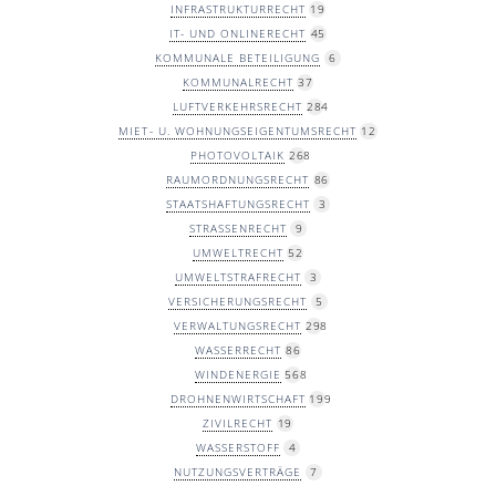
INFRASTRUKTURRECHT
19
IT- UND ONLINERECHT
45
KOMMUNALE BETEILIGUNG
6
KOMMUNALRECHT
37
LUFTVERKEHRSRECHT
284
MIET- U. WOHNUNGSEIGENTUMSRECHT
12
PHOTOVOLTAIK
268
RAUMORDNUNGSRECHT
86
STAATSHAFTUNGSRECHT
3
STRASSENRECHT
9
UMWELTRECHT
52
UMWELTSTRAFRECHT
3
VERSICHERUNGSRECHT
5
VERWALTUNGSRECHT
298
WASSERRECHT
86
WINDENERGIE
568
DROHNENWIRTSCHAFT
199
ZIVILRECHT
19
WASSERSTOFF
4
NUTZUNGSVERTRÄGE
7