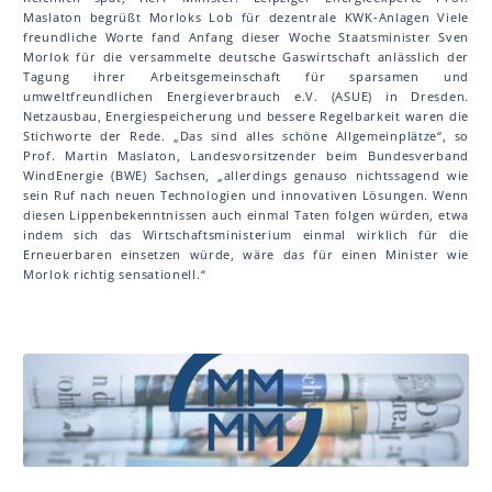
Mas la ton begrüßt Morloks Lob für dezentrale KWK-Anlagen Viele
freundliche Worte fand Anfang dieser Woche Staatsminister Sven
Morlok für die versammelte deutsche Gaswirtschaft anlässlich der
Tagung ihrer Arbeitsgemeinschaft für sparsamen und
umweltfreundlichen Energieverbrauch e.V. (ASUE) in Dresden.
Netzausbau, Energiespeicherung und bessere Regelbarkeit waren die
Stichworte der Rede. „Das sind alles schöne Allgemeinplätze“, so
Prof. Martin Mas la ton, Landesvorsitzender beim Bundesverband
WindEnergie (BWE) Sachsen, „allerdings genauso nichtssagend wie
sein Ruf nach neuen Technologien und innovativen Lösungen. Wenn
diesen Lippenbekenntnissen auch einmal Taten folgen würden, etwa
indem sich das Wirtschaftsministerium einmal wirklich für die
Erneuerbaren einsetzen würde, wäre das für einen Minister wie
Morlok richtig sensationell.“