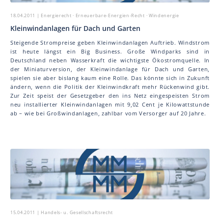
18.04.2011
| Energierecht · Erneuerbare-Energien-Recht · Windenergie
Kleinwindanlagen für Dach und Garten
Steigende Strompreise geben Kleinwindanlagen Auftrieb. Windstrom
ist heute längst ein Big Business. Große Windparks sind in
Deutschland neben Wasserkraft die wichtigste Ökostromquelle. In
der Miniaturversion, der Kleinwindanlage für Dach und Garten,
spielen sie aber bislang kaum eine Rolle. Das könnte sich in Zukunft
ändern, wenn die Politik der Kleinwindkraft mehr Rückenwind gibt.
Zur Zeit speist der Gesetzgeber den ins Netz eingespeisten Strom
neu installierter Kleinwindanlagen mit 9,02 Cent je Kilowattstunde
ab – wie bei Großwindanlagen, zahlbar vom Versorger auf 20 Jahre.
15.04.2011
| Handels- u. Gesellschaftsrecht