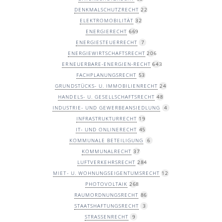
DENKMALSCHUTZRECHT
22
ELEKTROMOBILITÄT
32
ENERGIERECHT
669
ENERGIESTEUERRECHT
7
ENERGIEWIRTSCHAFTSRECHT
206
ERNEUERBARE-ENERGIEN-RECHT
643
FACHPLANUNGSRECHT
53
GRUNDSTÜCKS- U. IMMOBILIENRECHT
24
HANDELS- U. GESELLSCHAFTSRECHT
48
INDUSTRIE- UND GEWERBEANSIEDLUNG
4
INFRASTRUKTURRECHT
19
IT- UND ONLINERECHT
45
KOMMUNALE BETEILIGUNG
6
KOMMUNALRECHT
37
LUFTVERKEHRSRECHT
284
MIET- U. WOHNUNGSEIGENTUMSRECHT
12
PHOTOVOLTAIK
268
RAUMORDNUNGSRECHT
86
STAATSHAFTUNGSRECHT
3
STRASSENRECHT
9