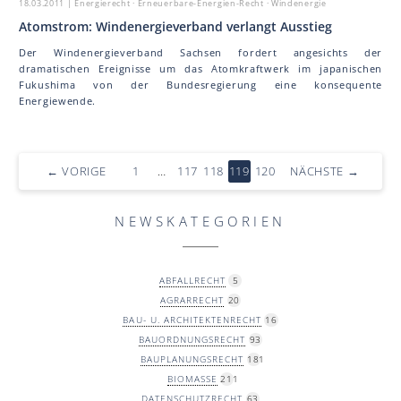
18.03.2011
| Energierecht · Erneuerbare-Energien-Recht · Windenergie
Atomstrom: Windenergieverband verlangt Ausstieg
Der Windenergieverband Sachsen fordert angesichts der
dramatischen Ereignisse um das Atomkraftwerk im japanischen
Fukushima von der Bundesregierung eine konsequente
Energiewende.
←
VORIGE
1
…
117
118
119
120
NÄCHSTE
→
NEWSKATEGORIEN
ABFALLRECHT
5
AGRARRECHT
20
BAU- U. ARCHITEKTENRECHT
16
BAUORDNUNGSRECHT
93
BAUPLANUNGSRECHT
181
BIOMASSE
211
DATENSCHUTZRECHT
63