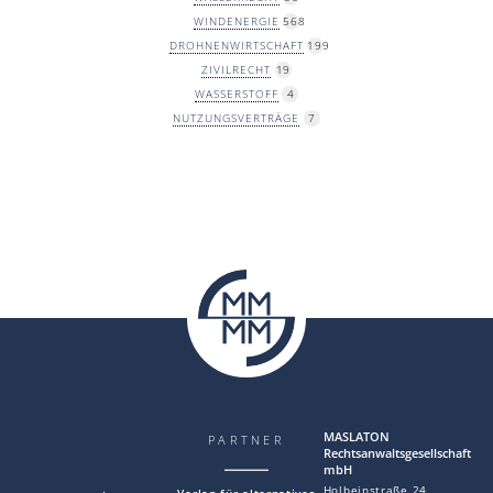
WINDENERGIE
568
DROHNENWIRTSCHAFT
199
ZIVILRECHT
19
WASSERSTOFF
4
NUTZUNGSVERTRÄGE
7
MAS LA TON
PARTNER
Rechtsanwaltsgesellschaft
mbH
Holbeinstraße 24