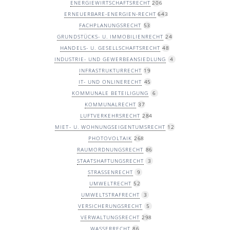
ENERGIEWIRTSCHAFTSRECHT
206
ERNEUERBARE-ENERGIEN-RECHT
643
FACHPLANUNGSRECHT
53
GRUNDSTÜCKS- U. IMMOBILIENRECHT
24
HANDELS- U. GESELLSCHAFTSRECHT
48
INDUSTRIE- UND GEWERBEANSIEDLUNG
4
INFRASTRUKTURRECHT
19
IT- UND ONLINERECHT
45
KOMMUNALE BETEILIGUNG
6
KOMMUNALRECHT
37
LUFTVERKEHRSRECHT
284
MIET- U. WOHNUNGSEIGENTUMSRECHT
12
PHOTOVOLTAIK
268
RAUMORDNUNGSRECHT
86
STAATSHAFTUNGSRECHT
3
STRASSENRECHT
9
UMWELTRECHT
52
UMWELTSTRAFRECHT
3
VERSICHERUNGSRECHT
5
VERWALTUNGSRECHT
298
WASSERRECHT
86