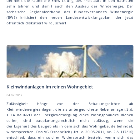
definiert die räumliche Entwicklung des Freistaats in den nächsten
zehn Jahren und damit auch den Ausbau der Windenergie. Der
sächsische Regionalverband des Bundesverbandes Windenergie
(BWE) kritisiert den neuen Landesentwicklungsplan, der jetzt
öffentlich diskutiert wird, scharf.
Kleinwindanlagen im reinen Wohngebiet
04.02.2012
Zulässigkeit hängt von der Bebauungsdichte ab
Kleinwindenergieanlagen, die als untergeordnete Nebenanlage i.S.d.
§ 14 BauNVO der Energieversorgung eines Wohngebäudes dienen
sollen, sind bauplanungsrechtlich nicht zulässig, wenn sie
der Eigenart des Baugebiets in dem sich das Wohngebäude befindet,
widersprechen. Das VG Osnabrück (Urt. v. 20.05.2011, Az. 2 A 117/10)
entschied, dass ein solcher Widerspruch besteht, wenn sich das