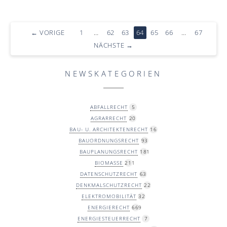
←
VORIGE
1
…
62
63
64
65
66
…
67
NÄCHSTE
→
NEWSKATEGORIEN
ABFALLRECHT
5
AGRARRECHT
20
BAU- U. ARCHITEKTENRECHT
16
BAUORDNUNGSRECHT
93
BAUPLANUNGSRECHT
181
BIOMASSE
211
DATENSCHUTZRECHT
63
DENKMALSCHUTZRECHT
22
ELEKTROMOBILITÄT
32
ENERGIERECHT
669
ENERGIESTEUERRECHT
7