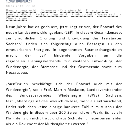
« Newsübersicht
08.02.2012 · 08:50
Bauplanungsrecht
·
Biomasse
·
Energierecht
·
Erneuerbare-
Energien-Recht
·
Fachplanungsrecht
·
Photovoltaik
·
Wasserrecht
·
Windenergie
Neun Jahre hat es gedauert, jetzt liegt er vor, der Entwurf des
neuen Landesentwicklungsplans (LEP). In diesem Gesamtkonzept
zur „räumlichen Ordnung und Entwicklung des Freistaates
Sachsen" finden sich folgerichtig auch Passagen zu den
erneuerbaren Energien. In sogenannten Raumordnungszielen
macht der LEP bindende Vorgaben an die
regionalen Planungsverbände zur weiteren Entwicklung der
Windenergie, der Biomasse und der Geothermie sowie zum
Netzausbau.
„Ausführlich beschäftigt sich der Entwurf auch mit der
Windenergie", stellt Prof. Martin Mas la ton, Landesvorsitzender
des Bundesverbandes Windenergie (BWE) Sachsen,
fest. „Allerdings ist das, was ich da lese, mehr als enttäuschend,
findet sich doch keine einzige konkrete Zahl zum Ausbau der
Windenergie in diesem über 200 Seiten dicken Werk. Es ist ein
Plan, der sich nicht traut und aus Sicht der Erneuerbaren leider
als ein Dokument der Mutlosigkeit zu werten."