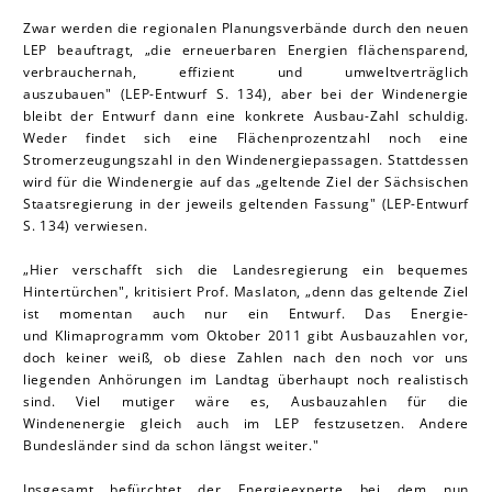
Zwar werden die regionalen Planungsverbände durch den neuen
LEP beauftragt, „die erneuerbaren Energien flächensparend,
verbrauchernah, effizient und umweltverträglich
auszubauen" (LEP-Entwurf S. 134), aber bei der Windenergie
bleibt der Entwurf dann eine konkrete Ausbau-Zahl schuldig.
Weder findet sich eine Flächenprozentzahl noch eine
Stromerzeugungszahl in den Windenergiepassagen. Stattdessen
wird für die Windenergie auf das „geltende Ziel der Sächsischen
Staatsregierung in der jeweils geltenden Fassung" (LEP-Entwurf
S. 134) verwiesen.
„Hier verschafft sich die Landesregierung ein bequemes
Hintertürchen", kritisiert Prof. Mas la ton, „denn das geltende Ziel
ist momentan auch nur ein Entwurf. Das Energie-
und Klimaprogramm vom Oktober 2011 gibt Ausbauzahlen vor,
doch keiner weiß, ob diese Zahlen nach den noch vor uns
liegenden Anhörungen im Landtag überhaupt noch realistisch
sind. Viel mutiger wäre es, Ausbauzahlen für die
Windenenergie gleich auch im LEP festzusetzen. Andere
Bundesländer sind da schon längst weiter."
Insgesamt befürchtet der Energieexperte bei dem nun