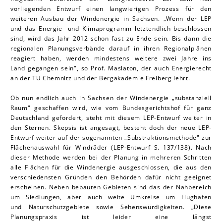
vorliegenden Entwurf einen langwierigen Prozess für den
weiteren Ausbau der Windenergie in Sachsen. „Wenn der LEP
und das Energie- und Klimaprogramm letztendlich beschlossen
sind, wird das Jahr 2012 schon fast zu Ende sein. Bis dann die
regionalen Planungsverbände darauf in ihren Regionalplänen
reagiert haben, werden mindestens weitere zwei Jahre ins
Land gegangen sein", so Prof. Mas la ton, der auch Energierecht
an der TU Chemnitz und der Bergakademie Freiberg lehrt.
Ob nun endlich auch in Sachsen der Windenergie „substanziell
Raum" geschaffen wird, wie vom Bundesgerichtshof für ganz
Deutschland gefordert, steht mit diesem LEP-Entwurf weiter in
den Sternen. Skepsis ist angesagt, besteht doch der neue LEP-
Entwurf weiter auf der sogenannten „Substraktionsmethode" zur
Flächenauswahl für Windräder (LEP-Entwurf S. 137/138). Nach
dieser Methode werden bei der Planung in mehreren Schritten
alle Flächen für die Windenergie ausgeschlossen, die aus den
verschiedensten Gründen den Behörden dafür nicht geeignet
erscheinen. Neben bebauten Gebieten sind das der Nahbereich
um Siedlungen, aber auch weite Umkreise um Flughäfen
und Naturschutzgebiete sowie Sehenswürdigkeiten. „Diese
Planungspraxis ist leider eine längst