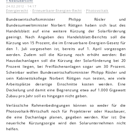
« Newsübersicht
24.02.2012 · 14:17
Energierecht
·
Erneuerbare-Energien-Recht
·
Photovoltaik
Bundeswirtschaftsminister Philipp Rösler und
Bundesumweltminister Norbert Röttgen haben sich laut des
Handelsblatt auf eine weitere Kürzung der Solarförderung
geeinigt. Nach Angaben des Handelsblatt-Berichts soll die
Kürzung von 15 Prozent, die im Erneuerbare-Energien-Gesetz für
den 1. Juli vorgesehen ist, bereits auf 1. April vorgezogen
werden. Zudem soll die Kürzung noch erhöht werden: Bei
Hausdachanlagen soll die Kürzung der Solarförderung bei 20
Prozent liegen, bei Freiflächenanlagen sogar um 30 Prozent.
Scheinbar wollen Bundeswirtschaftsminister Philipp Rösler und
sein Kabinettskollege Norbert Röttgen nun testen, wie viele
Arbeitsplätze derartige Einschnitte kosten werden. Eine
Deckelung und damit eine Begrenzung etwa auf 1.000 Gigawatt
Zubau pro Jahr soll es hingegen nicht geben.
Verlässliche Rahmenbedingungen können so weder für die
Photovoltaik-Wirtschaft noch für Projektierer oder Hausbauer,
die eine Dachanlage planen, gegeben werden. Klar ist: Die
neuerliche Kürzungsorgie wird den Solarunternehmen nicht
helfen.