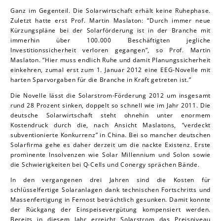
Ganz im Gegenteil. Die Solarwirtschaft erhält keine Ruhephase.
Zuletzt hatte erst Prof. Martin Mas la ton: “Durch immer neue
Kürzungspläne bei der Solarförderung ist in der Branche mit
immerhin über 100.000 Beschäftigten jegliche
Investitionssicherheit verloren gegangen”, so Prof. Martin
Mas la ton. “Hier muss endlich Ruhe und damit Planungssicherheit
einkehren, zumal erst zum 1. Januar 2012 eine EEG-Novelle mit
harten Sparvorgaben für die Branche in Kraft getreten ist.”
Die Novelle lässt die Solarstrom-Förderung 2012 um insgesamt
rund 28 Prozent sinken, doppelt so schnell wie im Jahr 2011. Die
deutsche Solarwirtschaft steht ohnehin unter enormem
Kostendruck durch die, nach Ansicht Mas la tons, “verdeckt
subventionierte Konkurrenz” in China. Bei so mancher deutschen
Solarfirma gehe es daher derzeit um die nackte Existenz. Erste
prominente Insolvenzen wie Solar Millennium und Solon sowie
die Schwierigkeiten bei Q-Cells und Conergy sprächen Bände.
In den vergangenen drei Jahren sind die Kosten für
schlüsselfertige Solaranlagen dank technischen Fortschritts und
Massenfertigung in Fernost beträchtlich gesunken. Damit konnte
der Rückgang der Einspeisevergütung kompensiert werden.
Bereits in diesem Jahr erreicht Solarstrom das Preisniveau