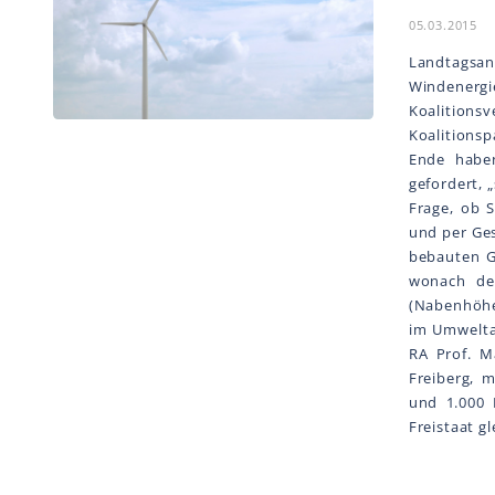
05.03.2015
Landtagsa
Windenergi
Koalition
Koalitions
Ende habe
gefordert, 
Frage, ob 
und per Ge
bebauten Ge
wonach de
(Nabenhöhe 
im Umwelta
RA Prof. M
Freiberg, 
und 1.000 
Freistaat gl