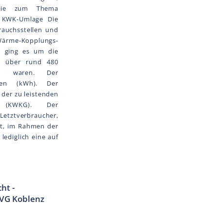
sowie zum Thema
 KWK-Umlage Die
rauchsstellen und
Wärme-Kopplungs-
l ging es um die
ie über rund 480
sen waren. Der
den (kWh). Der
 der zu leistenden
z (KWKG). Der
 Letztverbraucher,
gt, im Rahmen der
ediglich eine auf
ht -
VG Koblenz