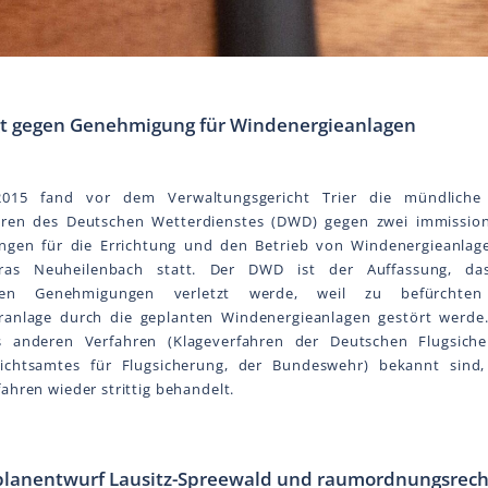
t gegen Genehmigung für Windenergieanlagen
2015 fand vor dem Verwaltungsgericht Trier die mündliche
hren des Deutschen Wetterdienstes (DWD) gegen zwei immission
gen für die Errichtung und den Betrieb von Windenergieanlag
aras Neuheilenbach statt. Der DWD ist der Auffassung, da
enen Genehmigungen verletzt werde, weil zu befürchte
ranlage durch die geplanten Windenergieanlagen gestört werde.
s anderen Verfahren (Klageverfahren der Deutschen Flugsic
ichtsamtes für Flugsicherung, der Bundeswehr) bekannt sind
ahren wieder strittig behandelt.
planentwurf Lausitz-Spreewald und raumordnungsrech