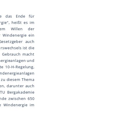
re das Ende für
ie“, heißt es im
dem Willen der
r Windenergie ein
Gesetzgeber auch
rswechsels ist die
t Gebrauch macht
nergieanlagen und
te 10-H-Regelung,
ndenergieanlagen
g zu diesem Thema
en, darunter auch
z/TU Bergakademie
ände zwischen 650
e Windenergie im