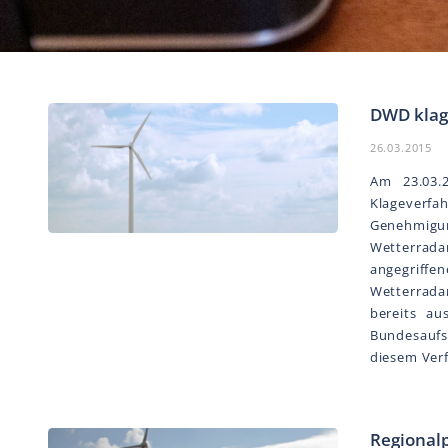
DWD klag
26.03.2015
Am 23.03.
Klageverfa
Genehmigun
Wetterrad
angegriff
Wetterrada
bereits au
Bundesaufs
diesem Verf
Regional