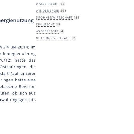
WASSERRECHT
86
WINDENERGIE
568
DROHNENWIRTSCHAFT
199
nergienutzung
ZIVILRECHT
19
WASSERSTOFF
4
NUTZUNGSVERTRÄGE
7
wG 4 BN 20.14) im
indenergienutzung
76/12) hatte das
Ostthüringen, die
lärt (auf unserer
ringen hatte eine
lassene Revision
üfen, ob sich aus
rwaltungsgerichts