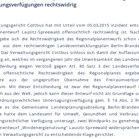
ungsverfügungen rechtswidrig
ungsgericht Cottbus hat mit Urteil vom 05.03.2015 inzident ents
anentwurf Lausitz-Spreewald offensichtlich rechtswidrig ist. Na
rgebe sich die Rechtswidrigkeit des Regionalplanentwurfs schon 
r aus dem rechtswidrigen Landesentwicklungsplan Berlin-Brand
 Das Verwaltungsgericht Cottbus schloss sich damit der Auffassu
g an, welches im vergangenen Jahr die Unwirksamkeit des Landes
ndenburg wegen Verstoß gegen Art. 80 Satz 3 der Landesverfas
 offensichtliche Rechtswidrigkeit des Regionalplanes ergeb
ere aus der ungeprüften Übernahme des Freiraumverbun
ium. Mit dieser Entscheidung ist zwar der Regionalplanentwurf 
ch aus der Welt, jedoch kann dieser Entwurf nicht als Grundlage 
dnungsrechtlichen Untersagungsverfügung gem. § 14 Abs. 2 
e es die Gemeinsame Landesplanungsabteilung Berlin-Brande
se hatte dem Landesamt für Umwelt, Gesundheit und Verbrauch
gsrechtlicher Verfügung untersagt, zwei Windparks zu genehmi
anentwurf „Windenergienutzung“ Lausitz-Spreewald widersprächen
m Verwaltungsgericht zu entscheidende Klage gerichtet.