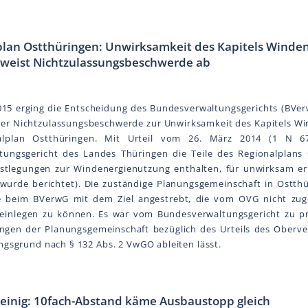
plan Ostthüringen: Unwirksamkeit des Kapitels Winde
 weist Nichtzulassungsbeschwerde ab
015 erging die Entscheidung des Bundesverwaltungsgerichts (BVer
er Nichtzulassungsbeschwerde zur Unwirksamkeit des Kapitels W
alplan Ostthüringen. Mit Urteil vom 26. März 2014 (1 N 6
tungsgericht des Landes Thüringen die Teile des Regionalplans 
estlegungen zur Windenergienutzung enthalten, für unwirksam erk
urde berichtet). Die zuständige Planungsgemeinschaft in Ostthü
 beim BVerwG mit dem Ziel angestrebt, die vom OVG nicht zuge
einlegen zu können. Es war vom Bundesverwaltungsgericht zu pr
ngen der Planungsgemeinschaft bezüglich des Urteils des Oberve
ngsgrund nach § 132 Abs. 2 VwGO ableiten lässt.
 einig: 10fach-Abstand käme Ausbaustopp gleich