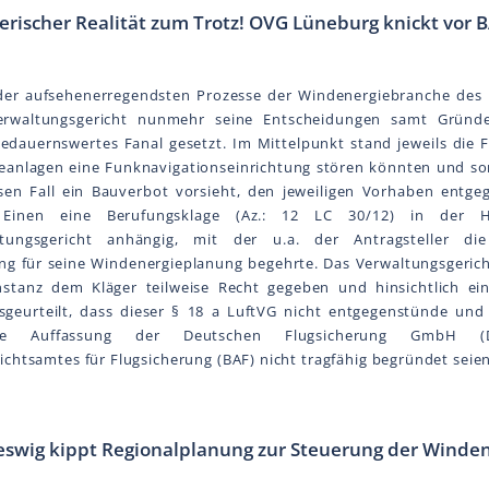
egerischer Realität zum Trotz! OVG Lüneburg knickt vor 
 der aufsehenerregendsten Prozesse der Windenergiebranche des l
erwaltungsgericht nunmehr seine Entscheidungen samt Gründ
edauernswertes Fanal gesetzt. Im Mittelpunkt stand jeweils die 
eanlagen eine Funknavigationseinrichtung stören könnten und som
esen Fall ein Bauverbot vorsieht, den jeweiligen Vorhaben entge
inen eine Berufungsklage (Az.: 12 LC 30/12) in der H
tungsgericht anhängig, mit der u.a. der Antragsteller die
g für seine Windenergieplanung begehrte. Das Verwaltungsgeric
Instanz dem Kläger teilweise Recht gegeben und hinsichtlich ei
sgeurteilt, dass dieser § 18 a LuftVG nicht entgegenstünde und
fige Auffassung der Deutschen Flugsicherung GmbH 
chtsamtes für Flugsicherung (BAF) nicht tragfähig begründet seien
eswig kippt Regionalplanung zur Steuerung der Winde