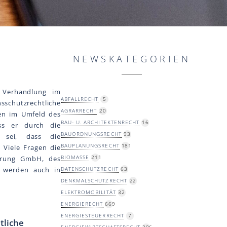
NEWSKATEGORIEN
 Verhandlung im
ABFALLRECHT
5
sschutzrechtliche
AGRARRECHT
20
en im Umfeld des
BAU- U. ARCHITEKTENRECHT
16
ss er durch die
BAUORDNUNGSRECHT
93
n sei, dass die
BAUPLANUNGSRECHT
181
 Viele Fragen die
BIOMASSE
211
herung GmbH, des
, werden auch in
DATENSCHUTZRECHT
63
DENKMALSCHUTZRECHT
22
ELEKTROMOBILITÄT
32
ENERGIERECHT
669
ENERGIESTEUERRECHT
7
tliche