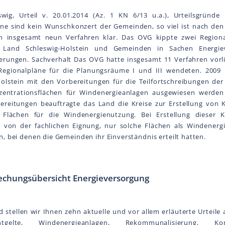
wig, Urteil v. 20.01.2014 (Az. 1 KN 6/13 u.a.), Urteilsgründ
äne sind kein Wunschkonzert der Gemeinden, so viel ist nach den
in insgesamt neun Verfahren klar. Das OVG kippte zwei Regiona
 Land Schleswig-Holstein und Gemeinden in Sachen Energi
erungen. Sachverhalt Das OVG hatte insgesamt 11 Verfahren vorli
Regionalpläne für die Planungsräume I und III wendeten. 2009
olstein mit den Vorbereitungen für die Teilfortschreibungen der
entrationsflächen für Windenergieanlagen ausgewiesen werden 
bereitungen beauftragte das Land die Kreise zur Erstellung von 
 Flächen für die Windenergienutzung. Bei Erstellung dieser 
 von der fachlichen Eignung, nur solche Flächen als Windenerg
, bei denen die Gemeinden ihr Einverständnis erteilt hatten.
echungsübersicht Energieversorgung
 stellen wir Ihnen zehn aktuelle und vor allem erläuterte Urteile
ntgelte, Windenergieanlagen, Rekommunalisierung, Konz