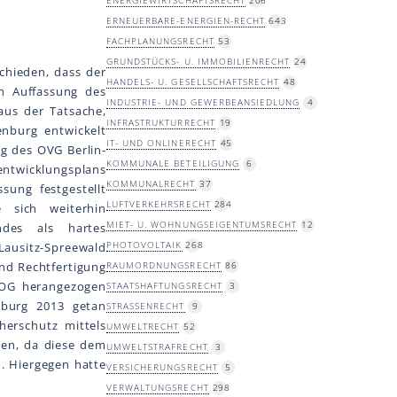
ENERGIEWIRTSCHAFTSRECHT
206
ERNEUERBARE-ENERGIEN-RECHT
643
FACHPLANUNGSRECHT
53
GRUNDSTÜCKS- U. IMMOBILIENRECHT
24
chieden, dass der
HANDELS- U. GESELLSCHAFTSRECHT
48
ch Auffassung des
INDUSTRIE- UND GEWERBEANSIEDLUNG
4
aus der Tatsache,
INFRASTRUKTURRECHT
19
enburg entwickelt
IT- UND ONLINERECHT
45
ng des OVG Berlin-
KOMMUNALE BETEILIGUNG
6
entwicklungsplans
KOMMUNALRECHT
37
sung festgestellt
LUFTVERKEHRSRECHT
284
e sich weiterhin
MIET- U. WOHNUNGSEIGENTUMSRECHT
12
des als hartes
PHOTOVOLTAIK
268
Lausitz-Spreewald
und Rechtfertigung
RAUMORDNUNGSRECHT
86
ROG herangezogen
STAATSHAFTUNGSRECHT
3
nburg 2013 getan
STRASSENRECHT
9
erschutz mittels
UMWELTRECHT
52
gen, da diese dem
UMWELTSTRAFRECHT
3
. Hiergegen hatte
VERSICHERUNGSRECHT
5
VERWALTUNGSRECHT
298