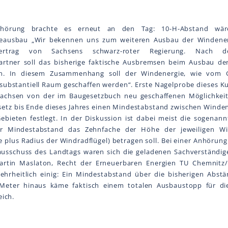
nhörung brachte es erneut an den Tag: 10-H-Abstand wä
eausbau „Wir bekennen uns zum weiteren Ausbau der Windenerg
svertrag von Sachsens schwarz-roter Regierung. Nach 
partner soll das bisherige faktische Ausbremsen beim Ausbau de
n. In diesem Zusammenhang soll der Windenergie, wie vom 
„substantiell Raum geschaffen werden“. Erste Nagelprobe dieses Ku
Sachsen von der im Baugesetzbuch neu geschaffenen Möglichkei
setz bis Ende dieses Jahres einen Mindestabstand zwischen Winde
bieten festlegt. In der Diskussion ist dabei meist die sogenann
r Mindestabstand das Zehnfache der Höhe der jeweiligen Wi
plus Radius der Windradflügel) betragen soll. Bei einer Anhörun
usschuss des Landtags waren sich die geladenen Sachverständig
artin Mas la ton, Recht der Erneuerbaren Energien TU Chemnit
mehrheitlich einig: Ein Mindestabstand über die bisherigen Abst
Meter hinaus käme faktisch einem totalen Ausbaustopp für di
eich.