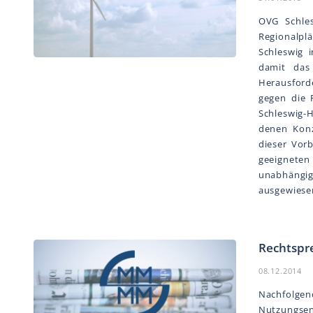
OVG Schles
Regionalpl
Schleswig 
damit das
Herausford
gegen die 
Schleswig-H
denen Konz
dieser Vor
geeigneten
unabhängig
ausgewiesen
Rechtspr
08.12.2014
Nachfolgend
Nutzungse