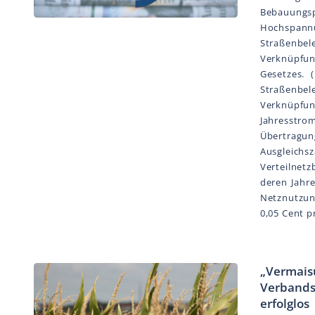
Bebauungs
Hochspann
Straßenbel
Verknüpfun
Gesetzes. 
Straßenbel
Verknüpf
Jahresstr
Übertragung
Ausgleic
Verteilnetz
deren Jahr
Netznutzun
0,05 Cent 
„Vermaisu
Verbands
erfolglos