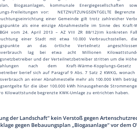
plan, Biogasanlagen, kommunale Energiegesellschaften 
ungs-Freileitungen vor: NETZNUTZUNGSENTGELTE Begrenzte
euchtungseinrichtung einer Gemeinde gilt trotz zahlreicher Verb
gspunkte als eine einzige Abnahmestelle im Sinne des Kraft-
(BGH vom 24. April 2013 – AZ VIII ZR 88/12)Im konkreten Fal
euchtung einer Stadt mit etwa 10.000 Verbrauchsstellen, d
ungspunkte an das örtliche Verteilnetz angeschlos
omverbrauch lag bei etwa acht Millionen Kilowattstun
snetzbetreiber und der Verteilnetzbetreiber stritten um die Höhe
hszahlungen nach dem Kraft-Wärme-Kopplungs-Geset
betreiber berief sich auf Paragraf 9 Abs. 7 Satz 2 KWKG, wonach
esverbrauch an einer Abnahmestelle mehr als 100.000 kWh beträ
gsentgelte für die über 100.000 kWh hinausgehende Strommenge l
pro Kilowattstunde begrenzte KWK-Umlage zu entrichten haben.
ng der Landschaft“ kein Verstoß gegen Artenschutzrec
klage gegen Bebauungsplan „Biogasanlage“ vor dem O