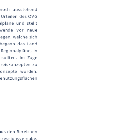
e noch ausstehend
 Urteilen des OVG
lpläne und stellt
ewende vor neue
egen, welche sich
 begann das Land
 Regionalpläne, in
sollten. Im Zuge
Kreiskonzepten zu
Konzepte wurden,
ienutzungsflächen
 aus den Bereichen
essionsvergabe,