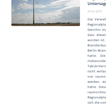
Untersag
24.03.2015
Das Verwalt
Regionalpl
Gerichts e
dass diese
worden ist.
Brandenbur
Berlin-Bra
hatte. Die
insbesond
Tabukriter
nicht einfa
von raumor
werden, wi
hatte. Die
raumordnun
Regionalpl
sich die vo