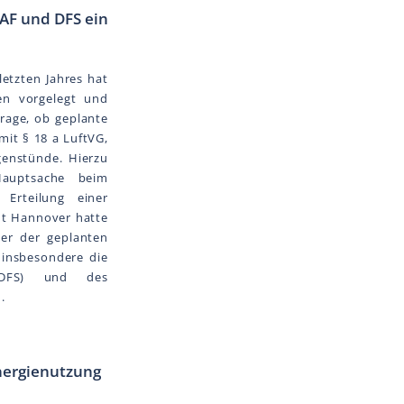
BAF und DFS ein
etzten Jahres hat
en vorgelegt und
Frage, ob geplante
it § 18 a LuftVG,
genstünde. Hierzu
auptsache beim
 Erteilung einer
ht Hannover hatte
ner der geplanten
 insbesondere die
(DFS) und des
.
nergienutzung