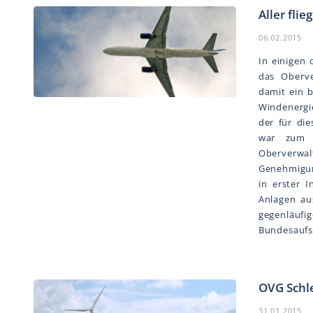
Aller fli
06.02.2015
In einigen
das Oberv
damit ein b
Windenergi
der für di
war zum E
Oberverwal
Genehmigun
in erster 
Anlagen au
gegenläu
Bundesaufsi
OVG Schl
31.01.2015