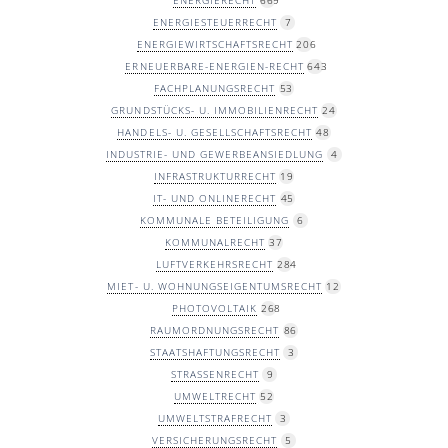
ENERGIESTEUERRECHT
7
ENERGIEWIRTSCHAFTSRECHT
206
ERNEUERBARE-ENERGIEN-RECHT
643
FACHPLANUNGSRECHT
53
GRUNDSTÜCKS- U. IMMOBILIENRECHT
24
HANDELS- U. GESELLSCHAFTSRECHT
48
INDUSTRIE- UND GEWERBEANSIEDLUNG
4
INFRASTRUKTURRECHT
19
IT- UND ONLINERECHT
45
KOMMUNALE BETEILIGUNG
6
KOMMUNALRECHT
37
LUFTVERKEHRSRECHT
284
MIET- U. WOHNUNGSEIGENTUMSRECHT
12
PHOTOVOLTAIK
268
RAUMORDNUNGSRECHT
86
STAATSHAFTUNGSRECHT
3
STRASSENRECHT
9
UMWELTRECHT
52
UMWELTSTRAFRECHT
3
VERSICHERUNGSRECHT
5