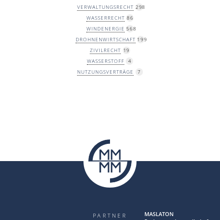
VERWALTUNGSRECHT
298
WASSERRECHT
86
WINDENERGIE
568
DROHNENWIRTSCHAFT
199
ZIVILRECHT
19
WASSERSTOFF
4
NUTZUNGSVERTRÄGE
7
MAS LA TON
PARTNER