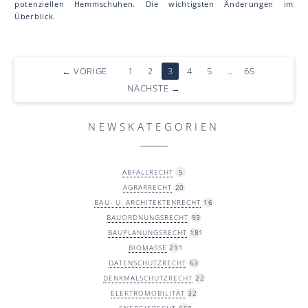
potenziellen Hemmschuhen. Die wichtigsten Änderungen im
Überblick.
←
VORIGE
1
2
3
4
5
…
65
NÄCHSTE
→
NEWSKATEGORIEN
ABFALLRECHT
5
AGRARRECHT
20
BAU- U. ARCHITEKTENRECHT
16
BAUORDNUNGSRECHT
93
BAUPLANUNGSRECHT
181
BIOMASSE
211
DATENSCHUTZRECHT
63
DENKMALSCHUTZRECHT
22
ELEKTROMOBILITÄT
32
ENERGIERECHT
669