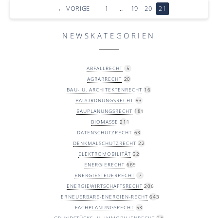
←
VORIGE
1
…
19
20
21
NEWSKATEGORIEN
ABFALLRECHT
5
AGRARRECHT
20
BAU- U. ARCHITEKTENRECHT
16
BAUORDNUNGSRECHT
93
BAUPLANUNGSRECHT
181
BIOMASSE
211
DATENSCHUTZRECHT
63
DENKMALSCHUTZRECHT
22
ELEKTROMOBILITÄT
32
ENERGIERECHT
669
ENERGIESTEUERRECHT
7
ENERGIEWIRTSCHAFTSRECHT
206
ERNEUERBARE-ENERGIEN-RECHT
643
FACHPLANUNGSRECHT
53
GRUNDSTÜCKS- U. IMMOBILIENRECHT
24