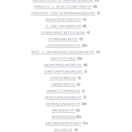
HANDELS- U. GESELLSCHAFTSRECHT
48
INDUSTRIE- UND GEWERBEANSIEDLUNG
4
INFRASTRUKTURRECHT
19
IT- UND ONLINERECHT
45
KOMMUNALE BETEILIGUNG
6
KOMMUNALRECHT
37
LUFTVERKEHRSRECHT
284
MIET- U. WOHNUNGSEIGENTUMSRECHT
12
PHOTOVOLTAIK
268
RAUMORDNUNGSRECHT
86
STAATSHAFTUNGSRECHT
3
STRASSENRECHT
9
UMWELTRECHT
52
UMWELTSTRAFRECHT
3
VERSICHERUNGSRECHT
5
VERWALTUNGSRECHT
298
WASSERRECHT
86
WINDENERGIE
568
DROHNENWIRTSCHAFT
199
ZIVILRECHT
19