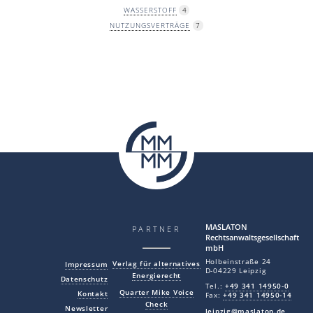
WASSERSTOFF
4
NUTZUNGSVERTRÄGE
7
MAS LA TON
PARTNER
Rechtsanwaltsgesellschaft
mbH
Holbeinstraße 24
Verlag für alternatives
Impressum
D-04229 Leipzig
Energierecht
Datenschutz
Tel.:
+49 341 14950-0
Quarter Mike Voice
Kontakt
Fax:
+49 341 14950-14
Check
Newsletter
leipzig@maslaton.de