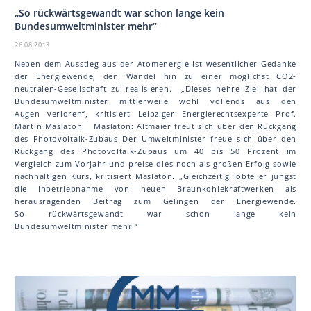
„So rückwärtsgewandt war schon lange kein
Bundesumweltminister mehr“
26.08.2013
Neben dem Ausstieg aus der Atomenergie ist wesentlicher Gedanke
der Energiewende, den Wandel hin zu einer möglichst CO2-
neutralen-Gesellschaft zu realisieren. „Dieses hehre Ziel hat der
Bundesumweltminister mittlerweile wohl vollends aus den
Augen verloren“, kritisiert Leipziger Energierechtsexperte Prof.
Martin Mas la ton. Mas la ton: Altmaier freut sich über den Rückgang
des Photovoltaik-Zubaus Der Umweltminister freue sich über den
Rückgang des Photovoltaik-Zubaus um 40 bis 50 Prozent im
Vergleich zum Vorjahr und preise dies noch als großen Erfolg sowie
nachhaltigen Kurs, kritisiert Mas la ton. „Gleichzeitig lobte er jüngst
die Inbetriebnahme von neuen Braunkohlekraftwerken als
herausragenden Beitrag zum Gelingen der Energiewende.
So rückwärtsgewandt war schon lange kein
Bundesumweltminister mehr.“