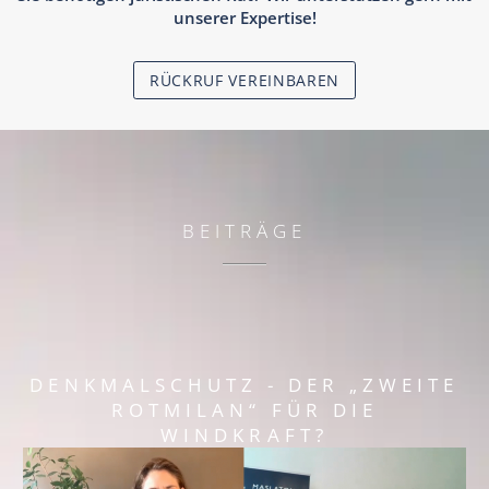
unserer Expertise!
RÜCKRUF VEREINBAREN
BEITRÄGE
DENKMALSCHUTZ - DER „ZWEITE
ROTMILAN“ FÜR DIE
WINDKRAFT?