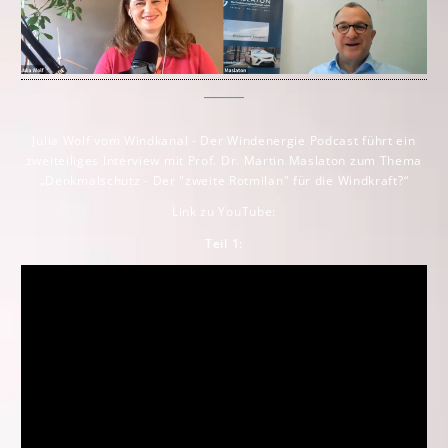
Julia Wolf vom Windkanal - Der Windenergie Podcast führt ein
zweiteiliges Interview mit Prof. Dr. Martin Mas la ton zum Thema
„Denkmalschutz - Der "zweite Rotmilan" für die Windkraft?“
Link zu YouTube:
Teil 1: