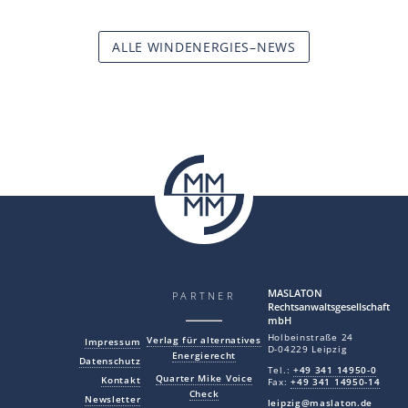
ALLE WINDENERGIES–NEWS
MAS LA TON
PARTNER
Rechtsanwaltsgesellschaft
mbH
Holbeinstraße 24
Verlag für alternatives
Impressum
D-04229 Leipzig
Energierecht
Datenschutz
Tel.:
+49 341 14950-0
Quarter Mike Voice
Kontakt
Fax:
+49 341 14950-14
Check
Newsletter
leipzig@maslaton.de