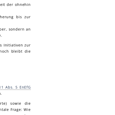
keit der ohnehin
herung bis zur
iber, sondern an
e.
 Initiativen zur
noch bleibt die
11 Abs. 5 EnEfG
n.
rte) sowie die
ntale Frage: Wie