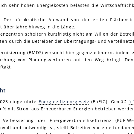
ich sehr hohen Energiekosten belasten die Wirtschaftlich
:
Der bürokratische Aufwand von der ersten Flächensic
t über Jahre hinweg in die Länge.
enzentren scheitern kurzfristig nicht am Willen der Betre
sen durch die Betreiber der Übertragungs- und Verteilnetz
rnisierung (BMDS) versucht hier gegenzusteuern, indem es
achung von Planungsverfahren auf den Weg bringt. Den
ftakt.
cht
2023 eingeführte
Energieeffizienzgesetz
(EnEfG). Gemäß
§ 
 % mit Strom aus Erneuerbaren Energien betrieben werde
 Verbesserung der Energieverbrauchseffizienz (PUE-We
voll und notwendig ist, stellt Betreiber vor eine fundame