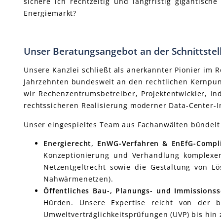
sichere ich rechtzeitig und langfristig giganti
Energiemarkt?
Unser Beratungsangebot an der Schnittstell
Unsere Kanzlei schließt als anerkannter Pionier im R
Jahrzehnten bundesweit an den rechtlichen Kernpunk
wir Rechenzentrumsbetreiber, Projektentwickler, 
rechtssicheren Realisierung moderner Data-Center-I
Unser eingespieltes Team aus Fachanwälten bündelt al
Energierecht, EnWG-Verfahren & EnEfG-Compl
Konzeptionierung und Verhandlung komplexer
Netzentgeltrecht sowie die Gestaltung von L
Nahwärmenetzen).
Öffentliches Bau-, Planungs- und Immissionss
Hürden. Unsere Expertise reicht von der 
Umweltverträglichkeitsprüfungen (UVP) bis hi