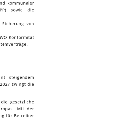
 und kommunaler
PPP) sowie die
n Sicherung von
SGVO-Konformität
stemverträge.
ant steigendem
2027 zwingt die
die gesetzliche
uropas. Mit der
ng für Betreiber