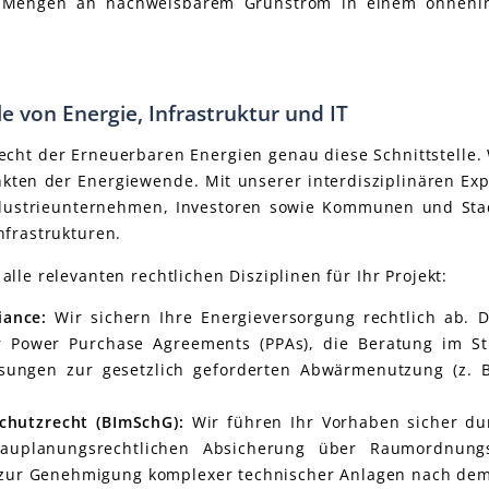
sche Mengen an nachweisbarem Grünstrom in einem ohneh
e von Energie, Infrastruktur und IT
echt der Erneuerbaren Energien genau diese Schnittstelle. 
ten der Energiewende. Mit unserer interdisziplinären Exp
Industrieunternehmen, Investoren sowie Kommunen und Sta
nfrastrukturen.
le relevanten rechtlichen Disziplinen für Ihr Projekt:
iance:
Wir sichern Ihre Energieversorgung rechtlich ab. D
 Power Purchase Agreements (PPAs), die Beratung im S
ösungen zur gesetzlich geforderten Abwärmenutzung (z. 
chutzrecht (BImSchG):
Wir führen Ihr Vorhaben sicher du
bauplanungsrechtlichen Absicherung über Raumordnung
n zur Genehmigung komplexer technischer Anlagen nach de