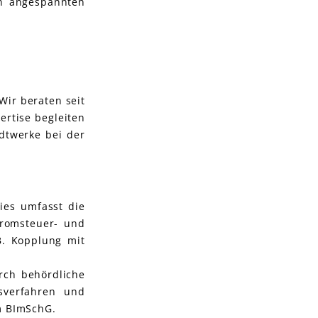
in angespannten
Wir beraten seit
ertise begleiten
dtwerke bei der
ies umfasst die
tromsteuer- und
B. Kopplung mit
rch behördliche
sverfahren und
m BImSchG.