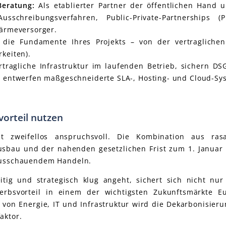
Beratung:
Als etablierter Partner der öffentlichen Hand
sschreibungsverfahren, Public-Private-Partnerships (
Wärmeversorger.
die Fundamente Ihres Projekts – von der vertragliche
keiten).
rtragliche Infrastruktur im laufenden Betrieb, sichern D
d entwerfen maßgeschneiderte SLA-, Hosting- und Cloud-Sy
vorteil nutzen
 zweifellos anspruchsvoll. Die Kombination aus ras
sbau und der nahenden gesetzlichen Frist zum 1. Januar 
rausschauendem Handeln.
tig und strategisch klug angeht, sichert sich nicht nur 
rbsvorteil in einem der wichtigsten Zukunftsmärkte E
e von Energie, IT und Infrastruktur wird die Dekarbonisieru
aktor.