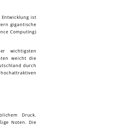
Entwicklung ist
dern gigantische
ance Computing)
r wichtigsten
ten weicht die
eutschland durch
hochattraktiven
blichem Druck.
ßige Noten. Die