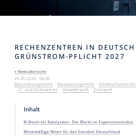
RECHENZENTREN IN DEUTSCH
GRÜNSTROM-PFLICHT 2027
« Newsübersicht
26.05.2026 · 06:00
Bauordnungsrecht
·
Bauplanungsrecht
·
Datenschutzrecht
·
IT- und Onlinerecht
·
Umweltrecht
·
Zivilrecht
Inhalt
KI-Boom als Katalysator: Der Markt im Expansionsmodus
Mittelmäßige Noten für den Standort Deutschland