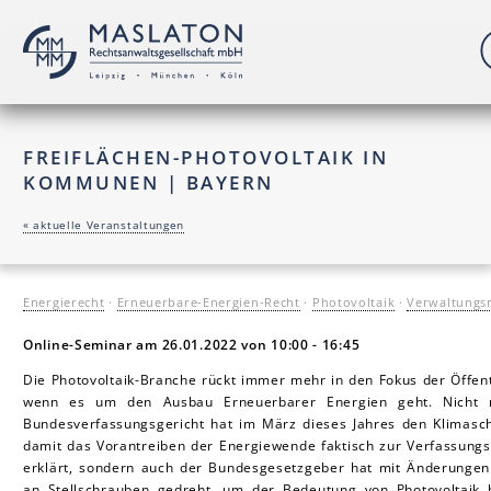
FREIFLÄCHEN-PHOTOVOLTAIK IN
KOMMUNEN | BAYERN
« aktuelle Veranstaltungen
Energierecht
·
Erneuerbare-Energien-Recht
·
Photovoltaik
·
Verwaltungs
Online-Seminar a
m 26.01.2022 von 10:00 - 16:45
Die Photovoltaik-Branche rückt immer mehr in den Fokus der Öffentl
wenn es um den Ausbau Erneuerbarer Energien geht. Nicht 
Bundesverfassungsgericht hat im März dieses Jahres den Klimasc
damit das Vorantreiben der Energiewende faktisch zur Verfassung
erklärt, sondern auch der Bundesgesetzgeber hat mit Änderunge
an Stellschrauben gedreht, um der Bedeutung von Photovoltaik