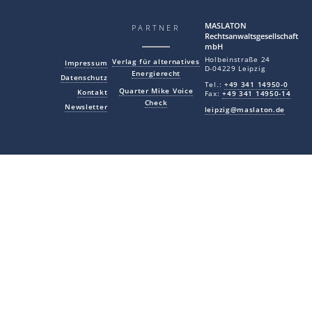
MAS LA TON
PARTNER
Rechtsanwaltsgesellschaft
mbH
Holbeinstraße 24
Verlag für alternatives
Impressum
D-04229 Leipzig
Energierecht
Datenschutz
Tel.:
+49 341 14950-0
Quarter Mike Voice
Kontakt
Fax:
+49 341 14950-14
Check
Newsletter
leipzig@maslaton.de