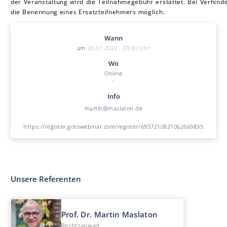
der Veranstaltung wird die Teilnahmegebühr erstattet. Bei Verhinde
die Benennung eines Ersatzteilnehmers möglich.
Wann
am
26.01.2022 · 09:00 Uhr
Wo
Online
-
Info
martin@maslaton.de
https://register.gotowebinar.com/register/6957210821062669835
Unsere Referenten
Prof. Dr. Martin Mas la ton
Rechtsanwalt