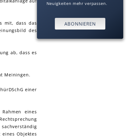
oltaikanlage auf
Neuigkeiten mehr verpassen.
s mit, dass das
ABONNIEREN
einungsbild des
ung ab, dass es
ht Meiningen.
ThürDSchG einer
m Rahmen eines
 Rechtsprechung
 sachverständig
t eines Objektes