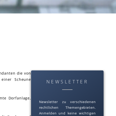
ndanten die von
h einer Scheune
NEWSLETTER
mte Dorfanlage,
Newsletter zu verschiedenen
rechtlichen Themengebieten.
Anmelden und keine wichtigen