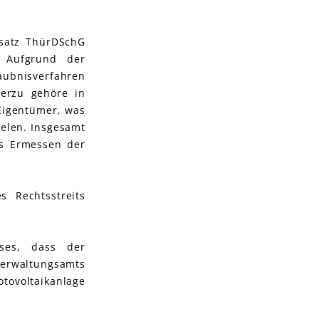
bsatz ThürDSchG
. Aufgrund der
aubnisverfahren
erzu gehöre in
Eigentümer, was
elen. Insgesamt
as Ermessen der
 Rechtsstreits
ises, dass der
erwaltungsamts
tovoltaikanlage