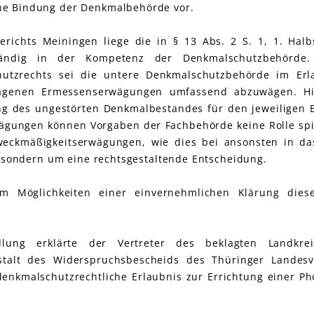
ne Bindung der Denkmalbehörde vor.
richts Meiningen liege die in § 13 Abs. 2 S. 1, 1. Hal
ständig in der Kompetenz der Denkmalschutzbehörde
hutzrechts sei die untere Denkmalschutzbehörde im Erl
tragenen Ermessenserwägungen umfassend abzuwägen. Hi
ng des ungestörten Denkmalbestandes für den jeweiligen 
ägungen können Vorgaben der Fachbehörde keine Rolle spi
eckmäßigkeitserwägungen, wie dies bei ansonsten in d
i, sondern um eine rechtsgestaltende Entscheidung.
 Möglichkeiten einer einvernehmlichen Klärung dieses
lung erklärte der Vertreter des beklagten Landkre
talt des Widerspruchsbescheids des Thüringer Landesv
nkmalschutzrechtliche Erlaubnis zur Errichtung einer Pho