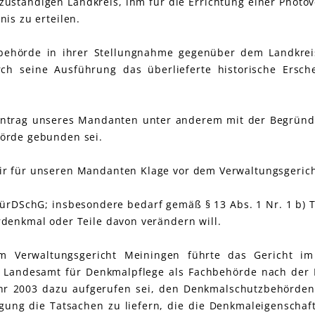
ständigen Landkreis, ihm für die Errichtung einer Photov
is zu erteilen.
behörde in ihrer Stellungnahme gegenüber dem Landkrei
rch seine Ausführung das überlieferte historische Ersch
Antrag unseres Mandanten unter anderem mit der Begründ
örde gebunden sei.
r für unseren Mandanten Klage vor dem Verwaltungsgeric
ürDSchG; insbesondere bedarf gemäß § 13 Abs. 1 Nr. 1 b) 
denkmal oder Teile davon verändern will.
 Verwaltungsgericht Meiningen führte das Gericht i
s Landesamt für Denkmalpflege als Fachbehörde nach der
hr 2003 dazu aufgerufen sei, den Denkmalschutzbehörden
gung die Tatsachen zu liefern, die die Denkmaleigenschaf