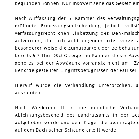
begründen können. Nur insoweit sehe das Gesetz ei
Nach Auffassung der 5. Kammer des Verwaltungsge
eröffnete Ermessungsentscheidung jedoch voll
verfassungsrechtlichen Einbettung des Denkmalsc
aufgerufen, die sich aufdrängenden oder vorge
besonderer Weise die Zumutbarkeit der Beibehaltu
bereits § 7 ThürDSchG zeige. Im Rahmen dieser Abw
gehe es bei der Abwägung vorrangig nicht um Zw
Behörde gestellten Eingriffsbefugnissen der Fall se
Hierauf wurde die Verhandlung unterbrochen, um
auszuloten.
Nach Wiedereintritt in die mündliche Verhand
Ablehnungsbescheid des Landratsamts in der Ges
aufgehoben werde und dem Kläger die beantragte de
auf dem Dach seiner Scheune erteilt werde.