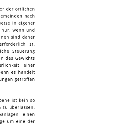
r der örtlichen
 Gemeinden nach
etze in eigener
t nur, wenn und
länen sind daher
forderlich ist.
iche Steuerung
en des Gewichts
lichkeit einer
Denn es handelt
ungen getroffen
ene ist kein so
n zu überlassen.
eanlagen einen
age um eine der