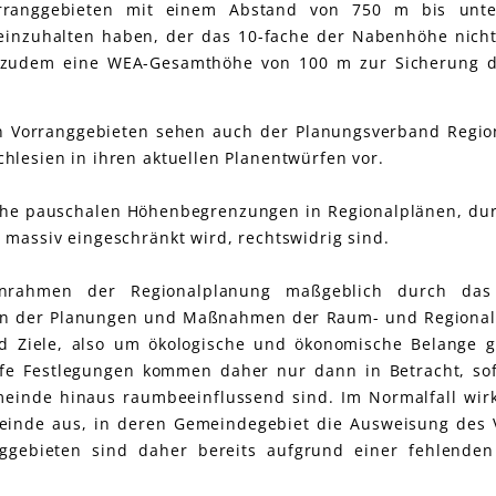
orranggebieten mit einem Abstand von 750 m bis unt
zuhalten haben, der das 10-fache der Nabenhöhe nicht 
d zudem eine WEA-Gesamthöhe von 100 m zur Sicherung d
 Vorranggebieten sehen auch der Planungsverband Regi
hlesien in ihren aktuellen Planentwürfen vor.
olche pauschalen Höhenbegrenzungen in Regionalplänen, du
massiv eingeschränkt wird, rechtswidrig sind.
enrahmen der Regionalplanung maßgeblich durch das
ation der Planungen und Maßnahmen der Raum- und Regional
d Ziele, also um ökologische und ökonomische Belange g
fe Festlegungen kommen daher nur dann in Betracht, so
inde hinaus raumbeeinflussend sind. Im Normalfall wirk
einde aus, in deren Gemeindegebiet die Ausweisung des 
ggebieten sind daher bereits aufgrund einer fehlenden 