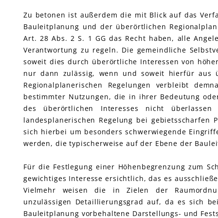
Zu betonen ist außerdem die mit Blick auf das Verf
Bauleitplanung und der überörtlichen Regionalpla
Art. 28 Abs. 2 S. 1 GG das Recht haben, alle Ange
Verantwortung zu regeln. Die gemeindliche Selbst
soweit dies durch überörtliche Interessen von höhe
nur dann zulässig, wenn und soweit hierfür aus ü
Regionalplanerischen Regelungen verbleibt dem
bestimmter Nutzungen, die in ihrer Bedeutung od
des überörtlichen Interesses nicht überlasse
landesplanerischen Regelung bei gebietsscharfen 
sich hierbei um besonders schwerwiegende Eingriffe
werden, die typischerweise auf der Ebene der Baule
Für die Festlegung einer Höhenbegrenzung zum Schu
gewichtiges Interesse ersichtlich, das es ausschli
Vielmehr weisen die in Zielen der Raumordnu
unzulässigen Detaillierungsgrad auf, da es sich b
Bauleitplanung vorbehaltene Darstellungs- und Fest