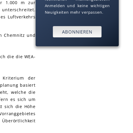
er 1.000 m zur
Anmelden und keine wichtigen
unterschreitet.
Neuigkeiten mehr verpassen.
es Luftverkehrs
ABONNIEREN
on Chemnitz und
rch die die WEA-
 Kriterium der
planung basiert
eht, welche die
fern es sich um
t sich die Höhe
Vorranggebietes
Überörtlichkeit