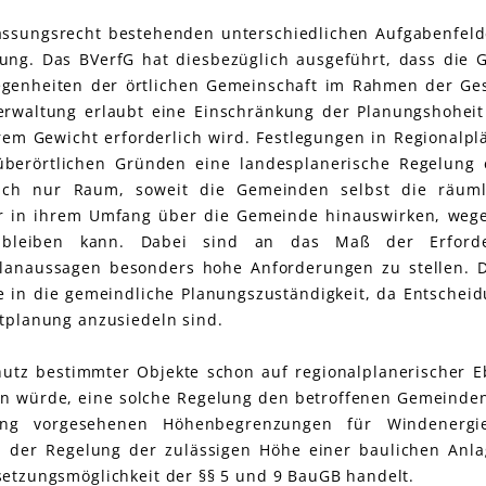
assungsrecht bestehenden unterschiedlichen Aufgabenfelde
nung. Das BVerfG hat diesbezüglich ausgeführt, dass die
legenheiten der örtlichen Gemeinschaft im Rahmen der Ges
verwaltung erlaubt eine Einschränkung der Planungshohei
rem Gewicht erforderlich wird. Festlegungen in Regionalp
berörtlichen Gründen eine landesplanerische Regelung er
nach nur Raum, soweit die Gemeinden selbst die räuml
er in ihrem Umfang über die Gemeinde hinauswirken, weg
n bleiben kann. Dabei sind an das Maß der Erforder
Planaussagen besonders hohe Anforderungen zu stellen. 
 in die gemeindliche Planungszuständigkeit, da Entscheid
itplanung anzusiedeln sind.
tz bestimmter Objekte schon auf regionalplanerischer Eb
eßen würde, eine solche Regelung den betroffenen Gemeinde
ng vorgesehenen Höhenbegrenzungen für Windenergi
ei der Regelung der zulässigen Höhe einer baulichen Anl
setzungsmöglichkeit der §§ 5 und 9 BauGB handelt.