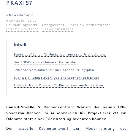
PRAXIS?
« Newsübersicht
01.07.2026 · 06:00
Bauplanungsrecht
·
Energierecht
·
Energiewirtschaftsrecht
·
Infrastrukturrecht
·
Verwaltungsrecht
Inhalt
Sonderbauflächen für Rechenzentren statt Privilegierung
Das FNP-Dilemma kleinerer Gemeinden
Fehlende Verbindlichkeit im Flächennutzungsplan
Stichtag 1. Januar 2027: Das EnEfG erhöht den Druck
Ausblick: Neue Chancen für Rechenzentren-Projektierer
BauGB-Novelle & Rechenzentren: Warum die neuen FNP-
Sonderbauflächen im Außenbereich für Projektierer oft ein
Dilemma statt einer Erleichterung bedeuten können.
Der
aktuelle Kabinettentwurf zur Modernisierung des