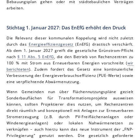
Bebauungsplan gehen oder mit städtebaulichen Verträgen
arbeiten.
Stichtag 1. Januar 2027: Das EnEfG erhöht den Druck
Die Relevanz dieser kommunalen Koppelung wird nicht zuletzt
durch das
Energieeffizienzgesetz
(EnEfG) drastisch verschärft.
Ab dem 1. Januar 2027 greift die gesetzliche Grünstrom-Pflicht
nach
§ 11 Abs. 5 EnEfG
, die den Betrieb von Rechenzentren zu
100 % mit Strom aus Erneuerbaren Energien vorschreibt (
wir
berichteten
). Zudem fordert das Gesetz eine kontinuierliche
Verbesserung der Energieverbrauchseffizienz (PUE-Werte) sowie
eine verpflichtende Abwärmenutzung.
Wenn Gemeinden nun über Flächennutzungspläne gezielt
Sonderbauflächen für Transformationsprojekte ausweisen
können, sollten Projektierer dies nutzen, um Rechenzentren
direkt räumlich und konzeptionell mit Anlagen zur Erneuerbaren
Stromerzeugung (z.B. durch PV-Freiflächenanlagen oder
Windenergieanlagen) oder lokalen Nahwärmenetzen zu
verknüpfen – auch hierzu kann das neue Instrument der „FNP-
Privilegierung“ genutzt werden. Die gesetzlich geforderte