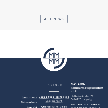
ALLE NEWS
MAS LA TON
PARTNER
Rechtsanwaltsgesellschaft
mbH
Holbeinstraße 24
Verlag für alternatives
Impressum
D-04229 Leipzig
Energierecht
Datenschutz
Tel.:
+49 341 14950-0
Quarter Mike Voice
Kontakt
Fax:
+49 341 14950-14