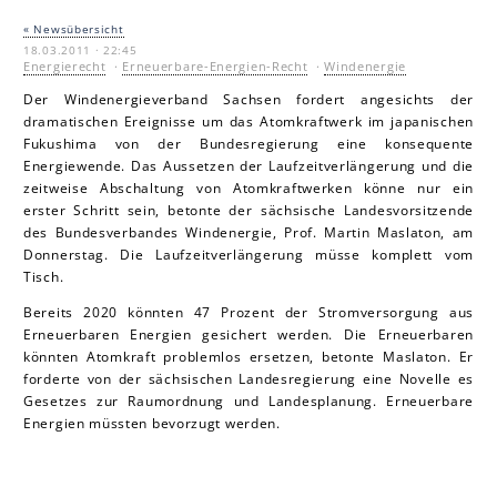
« Newsübersicht
18.03.2011 · 22:45
Energierecht
·
Erneuerbare-Energien-Recht
·
Windenergie
Der Windenergieverband Sachsen fordert angesichts der
dramatischen Ereignisse um das Atomkraftwerk im japanischen
Fukushima von der Bundesregierung eine konsequente
Energiewende.
Das Aussetzen der Laufzeitverlängerung und die
zeitweise Abschaltung von Atomkraftwerken könne nur ein
erster Schritt sein, betonte der sächsische Landesvorsitzende
des Bundesverbandes Windenergie, Prof. Martin Mas la ton, am
Donnerstag. Die Laufzeitverlängerung müsse komplett vom
Tisch.
Bereits 2020 könnten 47 Prozent der Stromversorgung aus
Erneuerbaren Energien gesichert werden. Die Erneuerbaren
könnten Atomkraft problemlos ersetzen, betonte Mas la ton. Er
forderte von der sächsischen Landesregierung eine Novelle es
Gesetzes zur Raumordnung und Landesplanung. Erneuerbare
Energien müssten bevorzugt werden.