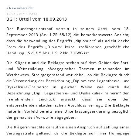
« Newsübersicht
15.04.2014 · 16:48
BGH: Urteil vom 18.09.2013
Der Bundesgerichtshof vertritt in seinem Urteil vom 18.
September 2013 (Az.: I ZR 65/12) die bemerkenswerte Ansicht,
dass die Verwendung des Begriffs „diplomiert“ als adjektivische
Form des Begriffs „Diplom“ keine irreführende geschäftliche
Handlung i.S.d. § 5 Abs. 1 S. 2 Nr. 3 UWG ist.
Die Klägerin und die Beklagte stehen auf dem Gebiet der Fort-
und Weiterbildung pädagogischer Themen miteinander im
Wettbewerb. Streitgegenstand war dabei, ob die Beklagte durch
die Verwendung der Bezeichnung „Diplomierte Legasthenie- und
Dyskalkulie-Trainerin“ in gleicher Weise wie durch die
Bezeichnung „Dipl. Legasthenie- und Dyskalkulie-Trainerin“ den
irreführenden Eindruck erweckt, dass sie über den
entsprechenden akademischen Abschluss verfügt. Die Beklagte
hatte im Vorfeld bereits eine Unterlassungserklärung bezüglich
der gemachten Vorwürfe abgegeben.
Die Klägerin machte daraufhin einen Anspruch auf Zahlung einer
Vertragsstrafe geltend, da die Beklagte auf Ihrer Homepage