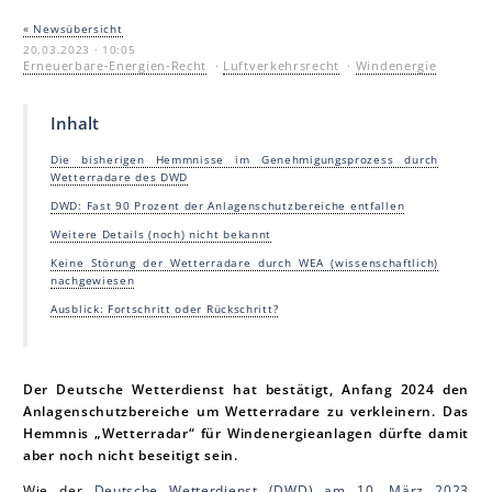
« Newsübersicht
20.03.2023 · 10:05
Erneuerbare-Energien-Recht
·
Luftverkehrsrecht
·
Windenergie
Inhalt
Die bisherigen Hemmnisse im Genehmigungsprozess durch
Wetterradare des DWD
DWD: Fast 90 Prozent der Anlagenschutzbereiche entfallen
Weitere Details (noch) nicht bekannt
Keine Störung der Wetterradare durch WEA (wissenschaftlich)
nachgewiesen
Ausblick: Fortschritt oder Rückschritt?
Der Deutsche Wetterdienst hat bestätigt, Anfang 2024 den
Anlagenschutzbereiche um Wetterradare zu verkleinern. Das
Hemmnis „Wetterradar“ für Windenergieanlagen dürfte damit
aber noch nicht beseitigt sein.
Wie der
Deutsche Wetterdienst (DWD) am 10. März 2023