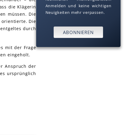
Anmelden und keine wichtigen
ass die Klägerin
Neuigkeiten mehr verpassen.
ngen müssen.
Die
orientierte. Die
sentgeltes durch
ABONNIEREN
s mit der Frage
en eingeholt.
er Anspruch der
des ursprünglich