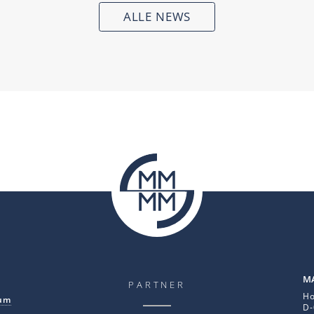
ALLE NEWS
MA
PARTNER
Ho
um
D-