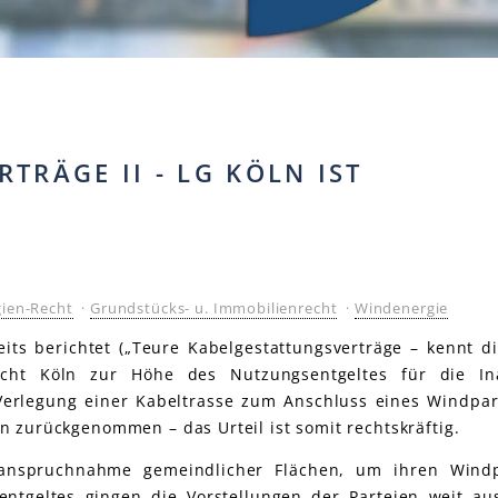
TRÄGE II - LG KÖLN IST
ien-Recht
·
Grundstücks- u. Immobilienrecht
·
Windenergie
eits berichtet („Teure Kabelgestattungsverträge – kennt 
cht Köln zur Höhe des Nutzungsentgeltes für die I
erlegung einer Kabeltrasse zum Anschluss eines Windpar
 zurückgenommen – das Urteil ist somit rechtskräftig.
nanspruchnahme gemeindlicher Flächen, um ihren Windp
entgeltes gingen die Vorstellungen der Parteien weit au