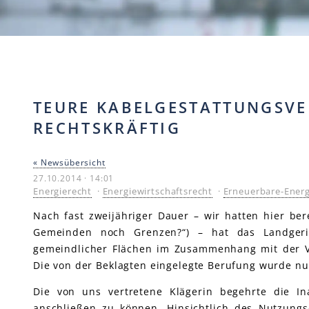
TEURE KABELGESTATTUNGSVER
RECHTSKRÄFTIG
« Newsübersicht
27.10.2014 · 14:01
Energierecht
·
Energiewirtschaftsrecht
·
Erneuerbare-Energ
Nach fast zweijähriger Dauer – wir hatten hier ber
Gemeinden noch Grenzen?“) – hat das Landgeri
gemeindlicher Flächen im Zusammenhang mit der V
Die von der Beklagten eingelegte Berufung wurde nun
Die von uns vertretene Klägerin begehrte die I
anschließen zu können. Hinsichtlich des Nutzungs