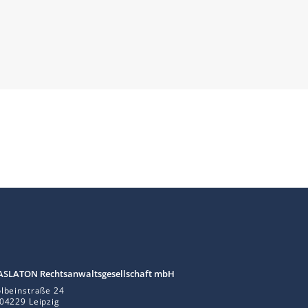
S LA TON Rechtsanwaltsgesellschaft mbH
lbeinstraße 24
04229 Leipzig