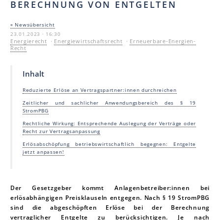
BERECHNUNG VON ENTGELTEN
« Newsübersicht
23.01.2023 · 16:30
Energierecht
·
Energiewirtschaftsrecht
·
Erneuerbare-Energien-
Recht
Inhalt
Reduzierte Erlöse an Vertragspartner:innen durchreichen
Zeitlicher und sachlicher Anwendungsbereich des § 19
StromPBG
Rechtliche Wirkung: Entsprechende Auslegung der Verträge oder
Recht zur Vertragsanpassung
Erlösabschöpfung betriebswirtschaftlich begegnen: Entgelte
jetzt anpassen!
Der Gesetzgeber kommt Anlagenbetreiber:innen bei
erlösabhängigen Preisklauseln entgegen. Nach § 19 StromPBG
sind die abgeschöpften Erlöse bei der Berechnung
vertraglicher Entgelte zu berücksichtigen. Je nach