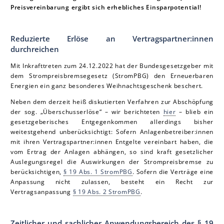
Preisvereinbarung ergibt sich erhebliches Einsparpotential!
Reduzierte Erlöse an Vertragspartner:innen
durchreichen
Mit Inkrafttreten zum 24.12.2022 hat der Bundesgesetzgeber mit
dem Strompreisbremsegesetz (StromPBG) den Erneuerbaren
Energien ein ganz besonderes Weihnachtsgeschenk beschert.
Neben dem derzeit heiß diskutierten Verfahren zur Abschöpfung
der sog. „Überschusserlöse“ – wir berichteten
hier
– blieb ein
gesetzgeberisches Entgegenkommen allerdings bisher
weitestgehend unberücksichtigt: Sofern Anlagenbetreiber:innen
mit ihren Vertragspartner:innen Entgelte vereinbart haben, die
vom Ertrag der Anlagen abhängen, so sind kraft gesetzlicher
Auslegungsregel die Auswirkungen der Strompreisbremse zu
berücksichtigen,
§ 19 Abs. 1 StromPBG
. Sofern die Verträge eine
Anpassung nicht zulassen, besteht ein Recht zur
Vertragsanpassung
§ 19 Abs. 2 StromPBG
.
Zeitlicher und sachlicher Anwendungsbereich des § 19