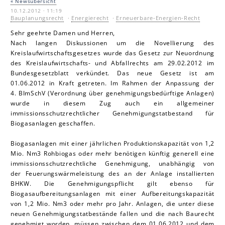
« Newsübersicht
10.12.2012 · 11:19
Bauplanungsrecht
·
Energierecht
·
Erneuerbare-Energien-Recht
Sehr geehrte Damen und Herren,
Nach langen Diskussionen um die Novellierung des
Kreislaufwirtschaftsgesetzes wurde das Gesetz zur Neuordnung
des Kreislaufwirtschafts- und Abfallrechts am 29.02.2012 im
Bundesgesetzblatt verkündet. Das neue Gesetz ist am
01.06.2012 in Kraft getreten. Im Rahmen der Anpassung der
4. BImSchV (Verordnung über genehmigungsbedürftige Anlagen)
wurde in diesem Zug auch ein allgemeiner
immissionsschutzrechtlicher Genehmigungstatbestand für
Biogasanlagen geschaffen.
Biogasanlagen mit einer jährlichen Produktionskapazität von 1,2
Mio. Nm3 Rohbiogas oder mehr benötigen künftig generell eine
immissionsschutzrechtliche Genehmigung, unabhängig von
der Feuerungswärmeleistung des an der Anlage installierten
BHKW. Die Genehmigungspflicht gilt ebenso für
Biogasaufbereitungsanlagen mit einer Aufbereitungskapazität
von 1,2 Mio. Nm3 oder mehr pro Jahr. Anlagen, die unter diese
neuen Genehmigungstatbestände fallen und die nach Baurecht
genehmigt worden, müssen zwischen dem 01.06.2012 und dem