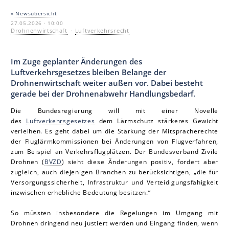
« Newsübersicht
27.05.2026 · 10:00
Drohnenwirtschaft
·
Luftverkehrsrecht
Im Zuge geplanter Änderungen des
Luftverkehrsgesetzes bleiben Belange der
Drohnenwirtschaft weiter außen vor. Dabei besteht
gerade bei der Drohnenabwehr Handlungsbedarf.
Die Bundesregierung will mit einer Novelle
des
Luftverkehrsgesetzes
dem Lärmschutz stärkeres Gewicht
verleihen. Es geht dabei um die Stärkung der Mitspracherechte
der Fluglärmkommissionen bei Änderungen von Flugverfahren,
zum Beispiel an Verkehrsflugplätzen. Der Bundesverband Zivile
Drohnen (
BVZD
) sieht diese Änderungen positiv, fordert aber
zugleich, auch diejenigen Branchen zu berücksichtigen, „die für
Versorgungssicherheit, Infrastruktur und Verteidigungsfähigkeit
inzwischen erhebliche Bedeutung besitzen.“
So müssten insbesondere die Regelungen im Umgang mit
Drohnen dringend neu justiert werden und Eingang finden, wenn