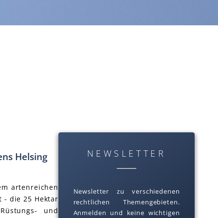
NEWSLETTER
ns Helsing
em artenreichen
Newsletter zu verschiedenen
 - die 25 Hektar
rechtlichen Themengebieten.
 Rüstungs- und
Anmelden und keine wichtigen