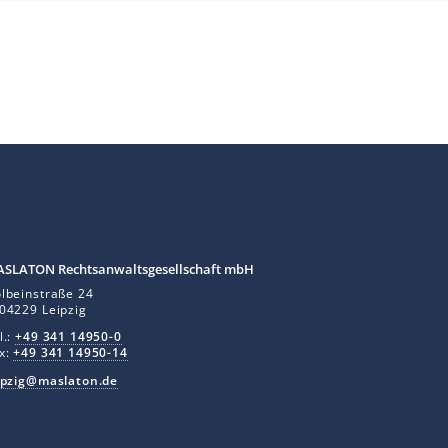
S LA TON Rechtsanwaltsgesellschaft mbH
lbeinstraße 24
04229 Leipzig
l.:
+49 341 14950-0
x:
+49 341 14950-14
ipzig@maslaton.de