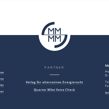
MA
PARTNER
Ho
um
D-
utz
Te
Verlag für alternatives Energierecht
akt
Fa
Quarter Mike Voice Check
ter
le