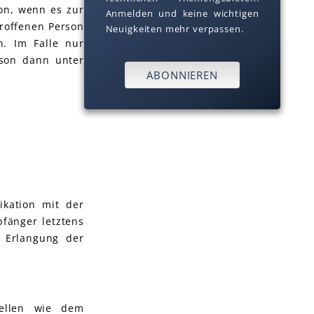
on, wenn es zur
Anmelden und keine wichtigen
roffenen Person
Neuigkeiten mehr verpassen.
n. Im Falle nur
rson dann unter
ABONNIEREN
kation mit der
pfänger letztens
 Erlangung der
uellen wie dem