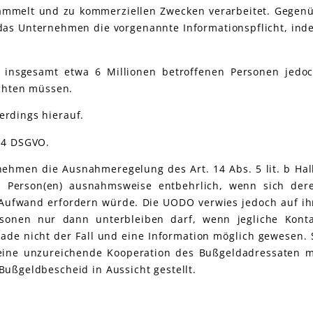
sammelt und zu kommerziellen Zwecken verarbeitet. Gegenü
 das Unternehmen die vorgenannte Informationspflicht, ind
insgesamt etwa 6 Millionen betroffenen Personen jedoc
ichten müssen.
erdings hierauf.
14 DSGVO.
ehmen die Ausnahmeregelung des Art. 14 Abs. 5 lit. b Hal
en Person(en) ausnahmsweise entbehrlich, wenn sich dere
Aufwand erfordern würde. Die UODO verwies jedoch auf ihr
ersonen nur dann unterbleiben darf, wenn jegliche Kont
rade nicht der Fall und eine Information möglich gewesen.
 eine unzureichende Kooperation des Bußgeldadressaten m
ußgeldbescheid in Aussicht gestellt.