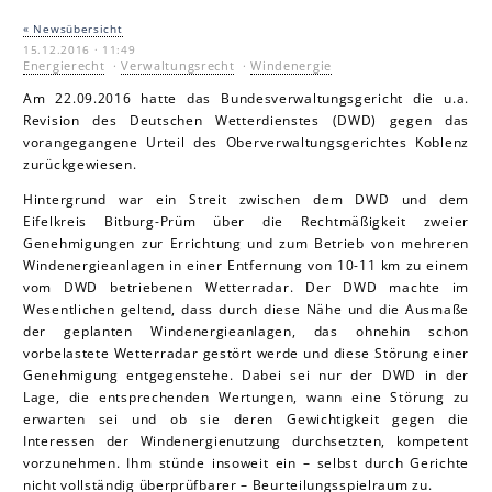
« Newsübersicht
15.12.2016 · 11:49
Energierecht
·
Verwaltungsrecht
·
Windenergie
Am 22.09.2016 hatte das Bundesverwaltungsgericht die u.a.
Revision des Deutschen Wetterdienstes (DWD) gegen das
vorangegangene Urteil des Oberverwaltungsgerichtes Koblenz
zurückgewiesen.
Hintergrund war ein Streit zwischen dem DWD und dem
Eifelkreis Bitburg-Prüm über die Rechtmäßigkeit zweier
Genehmigungen zur Errichtung und zum Betrieb von mehreren
Windenergieanlagen in einer Entfernung von 10-11 km zu einem
vom DWD betriebenen Wetterradar. Der DWD machte im
Wesentlichen geltend, dass durch diese Nähe und die Ausmaße
der geplanten Windenergieanlagen, das ohnehin schon
vorbelastete Wetterradar gestört werde und diese Störung einer
Genehmigung entgegenstehe. Dabei sei nur der DWD in der
Lage, die entsprechenden Wertungen, wann eine Störung zu
erwarten sei und ob sie deren Gewichtigkeit gegen die
Interessen der Windenergienutzung durchsetzten, kompetent
vorzunehmen. Ihm stünde insoweit ein – selbst durch Gerichte
nicht vollständig überprüfbarer – Beurteilungsspielraum zu.