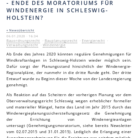
- ENDE DES MORATORIUMS FÜR
WINDENERGIE IN SCHLESWIG-
HOLSTEIN?
« Newsübersicht
06.01.2020 · 16:34
Bauordnungsrecht
·
Bauplanungsrecht
·
Energierecht
·
Verwaltungsrecht
·
Windenergie
Ab Ende des Jahres 2020 könnten reguläre Genehmigungen für
Windkraftanlagen in Schleswig-Holstein wieder möglich sein.
Dafür sorgt der Planungsstand hinsichtlich der Windenergie-
Regionalpläne, der nunmehr in die dritte Runde geht. Der dritte
Entwurf wurde zu Beginn dieser Woche von der Landesregierung
genehmigt.
Als Reaktion auf das Scheitern der vorherigen Planung vor dem
Oberverwaltungsgericht Schleswig wegen erheblicher formeller
und materieller Mängel, hatte das Land im Jahr 2015 durch das
Windenergieplanungssicherstellungsgesetz die Genehmigung
der Errichtung von Windenergieanlagen
untersagt (Genehmigungsmoratorium, siehe bereits Newsletter
vom 02.07.2015 und 31.01.2015).
Lediglich die Erlangung einer
Ausnahmegenehmigung für die Errichtung war seitdem möglich.